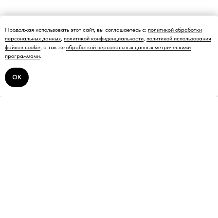
Продолжая использовать этот сайт, вы соглашаетесь с:
политикой обработки
персональных данных
,
политикой конфиденциальности
,
политикой использования
файлов cookie
, а так же
обработкой персональных данных метрическими
программами
.
ОК
Профессиональная выездная химчистка
в Москве и Московской области
Прём заявок: Ежедневно 9:00-22:00