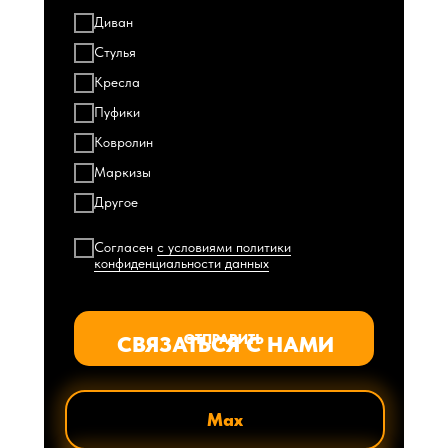
Диван
Стулья
Кресла
Пуфики
Ковролин
Маркизы
Другое
Согласен
с условиями политики
конфиденциальности данных
СВЯЗАТЬСЯ С НАМИ
ОТПРАВИТЬ
Max