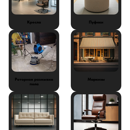
Кресла
Пуфики
Роторная размывка
Маркизы
пола