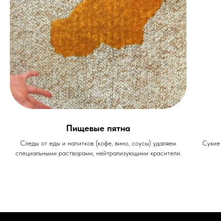
Пищевые пятна
Следы от еды и напитков (кофе, вино, соусы) удаляем
Сухие
специальными растворами, нейтрализующими красители.