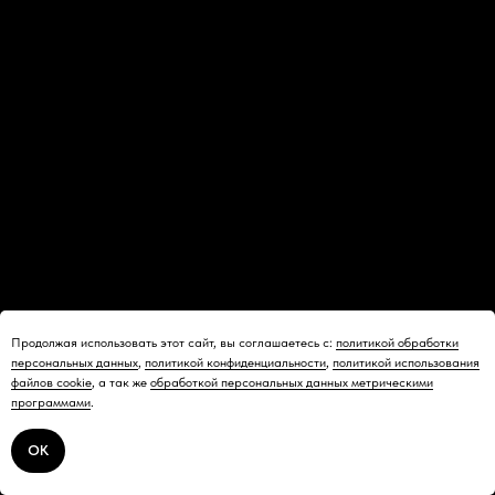
Продолжая использовать этот сайт, вы соглашаетесь с:
политикой обработки
персональных данных
,
политикой конфиденциальности
,
политикой использования
файлов cookie
, а так же
обработкой персональных данных метрическими
программами
.
ОК