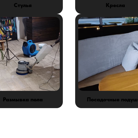
Стулья
Кресла
Размывка пола
Посадочные подуш