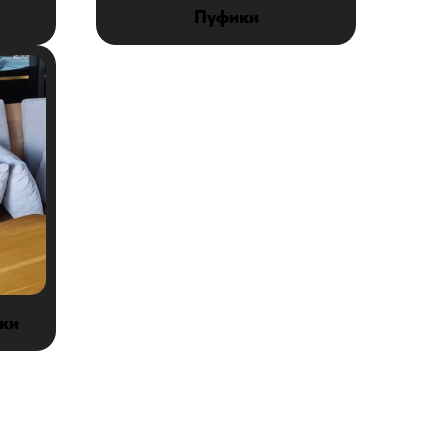
Пуфики
ки