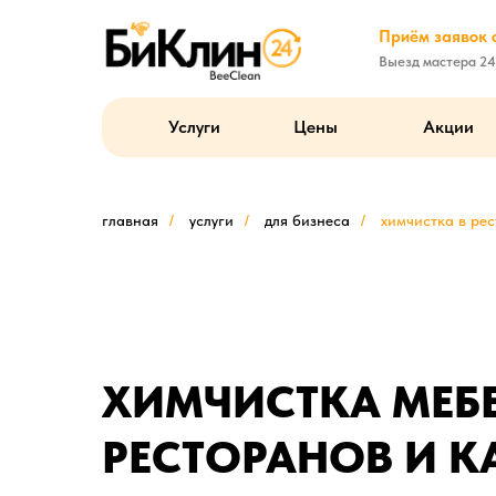
Приём заявок с
Выезд мастера 24
Услуги
Цены
Акции
главная
/
услуги
/
для бизнеса
/
химчистка в ре
ХИМЧИСТКА МЕБ
РЕСТОРАНОВ И К