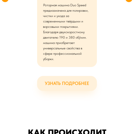
Роторная машина Duo Speed
предназначена для полировки,
чистки и ухода за
современными твёрдыми и
ворсовыми покрытиями.
Благодаря двухскоростному
двигателю 190 и 380 об/мин.
машина приобретает
универсальные свойства в
сфере профессиональной
уборки.
УЗНАТЬ ПОДРОБНЕЕ
КАК ПРОИСХОДИТ