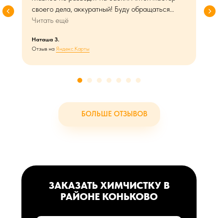
своего дела, аккуратный! Буду обращаться
теперь только к ним и всем рекомендую
Читать ещё
Наташа З.
Отзыв на
Яндекс.Карты
БОЛЬШЕ ОТЗЫВОВ
ЗАКАЗАТЬ ХИМЧИСТКУ В
РАЙОНЕ КОНЬКОВО