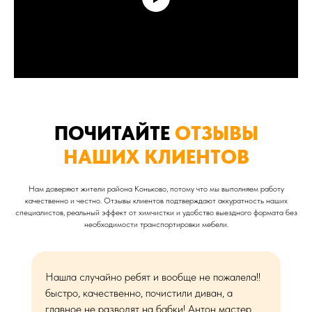
ПОЧИТАЙТЕ
ОТЗЫВЫ
НАШИХ КЛИЕНТОВ
Нам доверяют жители района Коньково, потому что мы выполняем работу
качественно и честно. Отзывы клиентов подтверждают аккуратность наших
специалистов, реальный эффект от химчистки и удобство выездного формата без
необходимости транспортировки мебели.
Нашла случайно ребят и вообще не пожалела!!
быстро, качественно, почистили диван, а
главное не разводят на бабки! Антон мастер