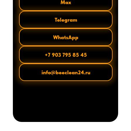
Max
Telegram
WhatsApp
+7 903 795 85 45
info@beeclean24.ru