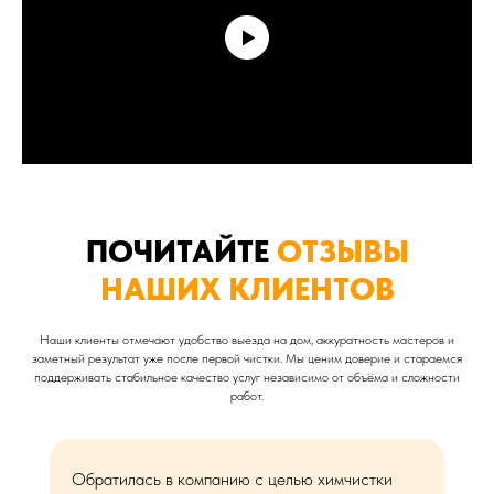
ПОЧИТАЙТЕ
ОТЗЫВЫ
НАШИХ КЛИЕНТОВ
Наши клиенты отмечают удобство выезда на дом, аккуратность мастеров и
заметный результат уже после первой чистки. Мы ценим доверие и стараемся
поддерживать стабильное качество услуг независимо от объёма и сложности
работ.
Обратилась в компанию с целью химчистки