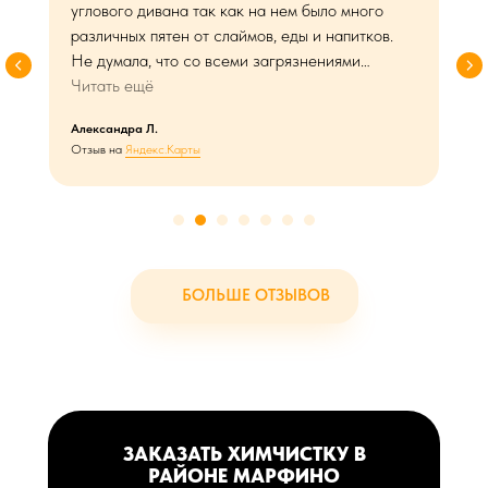
углового дивана так как на нем было много
различных пятен от слаймов, еды и напитков.
Не думала, что со всеми загрязнениями
получится справиться, я была приятно удивлена,
Читать ещё
когда мастер закончил свою работу. Диван
Александра Л.
стал свежим и чистым без пятен каким был при
Отзыв на
Яндекс.Карты
покупке!)) Спасибо мастеру Олегу и компании
за проделанную работу!
БОЛЬШЕ ОТЗЫВОВ
ЗАКАЗАТЬ ХИМЧИСТКУ В
РАЙОНЕ МАРФИНО