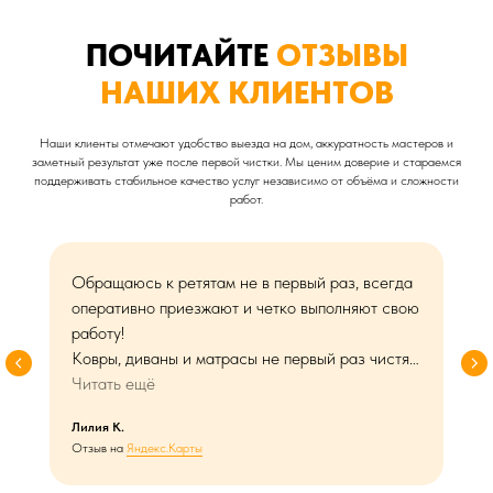
ПОЧИТАЙТЕ
ОТЗЫВЫ
НАШИХ КЛИЕНТОВ
Наши клиенты отмечают удобство выезда на дом, аккуратность мастеров и
заметный результат уже после первой чистки. Мы ценим доверие и стараемся
поддерживать стабильное качество услуг независимо от объёма и сложности
работ.
Обращаюсь к ретятам не в первый раз, всегда
оперативно приезжают и четко выполняют свою
работу!
Ковры, диваны и матрасы не первый раз чистят,
довольна результатом на 💯 процентов, все
Читать ещё
запахи и грязь уходят.
Лилия К.
Рекомендаю!
Отзыв на
Яндекс.Карты