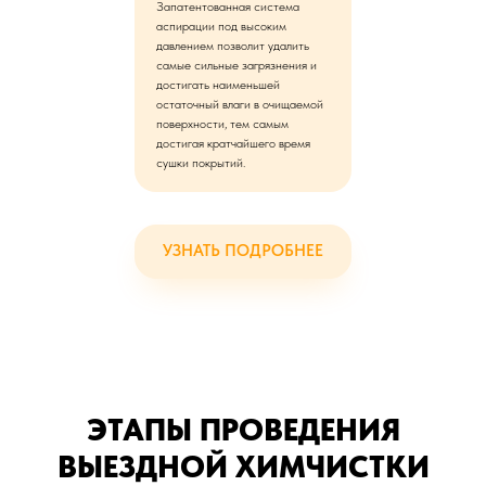
Запатентованная система
аспирации под высоким
давлением позволит удалить
самые сильные загрязнения и
достигать наименьшей
остаточный влаги в очищаемой
поверхности, тем самым
достигая кратчайшего время
сушки покрытий.
УЗНАТЬ ПОДРОБНЕЕ
ЭТАПЫ ПРОВЕДЕНИЯ
ВЫЕЗДНОЙ ХИМЧИСТКИ