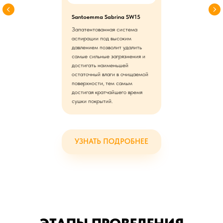
Santoemma Sabrina SW15
Запатентованная система
аспирации под высоким
давлением позволит удалить
самые сильные загрязнения и
достигать наименьшей
остаточный влаги в очищаемой
поверхности, тем самым
достигая кратчайшего время
сушки покрытий.
УЗНАТЬ ПОДРОБНЕЕ