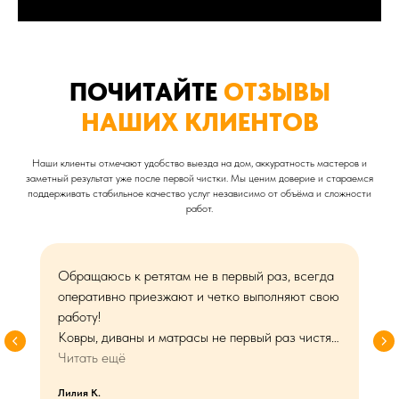
ПОЧИТАЙТЕ
ОТЗЫВЫ
НАШИХ КЛИЕНТОВ
Наши клиенты отмечают удобство выезда на дом, аккуратность мастеров и
заметный результат уже после первой чистки. Мы ценим доверие и стараемся
поддерживать стабильное качество услуг независимо от объёма и сложности
работ.
Обращаюсь к ретятам не в первый раз, всегда
оперативно приезжают и четко выполняют свою
работу!
Ковры, диваны и матрасы не первый раз чистят,
довольна результатом на 💯 процентов, все
Читать ещё
запахи и грязь уходят.
Лилия К.
Рекомендаю!