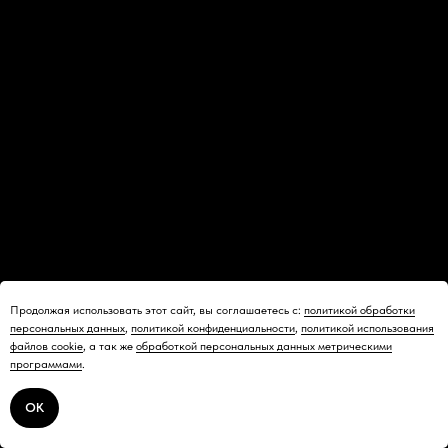
Продолжая использовать этот сайт, вы соглашаетесь с:
политикой обработки
персональных данных
,
политикой конфиденциальности
,
политикой использования
файлов cookie
, а так же
обработкой персональных данных метрическими
программами
.
Далее
ОК