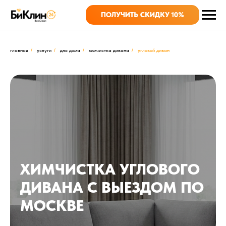
ПОЛУЧИТЬ СКИДКУ 10%
главная
услуги
для дома
химчистка дивана
угловой диван
/
/
/
/
ХИМЧИСТКА УГЛОВОГО
ДИВАНА С ВЫЕЗДОМ ПО
МОСКВЕ